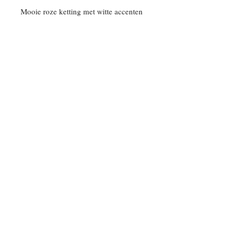
Mooie roze ketting met witte accenten
Follow Us
Wens je onze nieuwsbrief?
schrijf nu in
© 2020 by E Vinck. Proudly created with
Wix.com