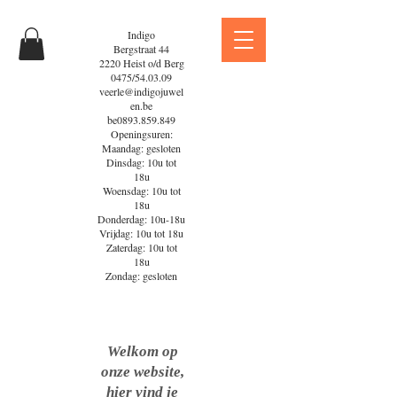
Indigo
Bergstraat 44
2220 Heist o/d Berg
0475/54.03.09
veerle@indigojuwel
en.be
be0893.859.849
Openingsuren:
Maandag: gesloten
Dinsdag: 10u tot
18u
Woensdag: 10u tot
18u
Donderdag: 10u-18u
Vrijdag: 10u tot 18u
Zaterdag: 10u tot
18u
Zondag: gesloten
Welkom op
onze website,
hier vind je