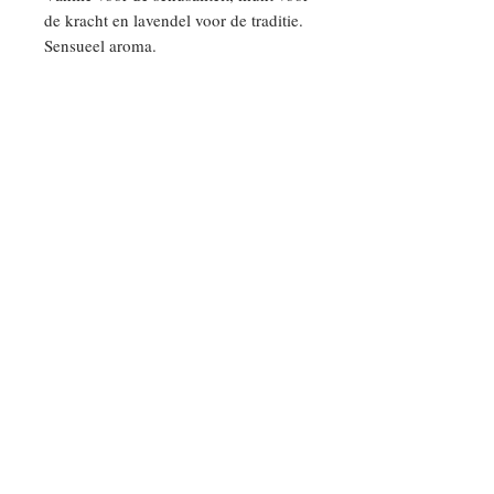
de kracht en lavendel voor de traditie.
Sensueel aroma.
Follow Us
Wens je onze nieuwsbrief?
schrijf nu in