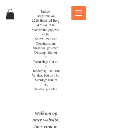
Indigo
Bergstraat 44
2220 Heist o/d Berg
0475/54.03.09
veerle@indigojuwel
en.be
be0893.859.849
Openingsuren:
Maandag: gesloten
Dinsdag: 10u tot
18u
Woensdag: 10u tot
18u
Donderdag: 10u-18u
Vrijdag: 10u tot 18u
Zaterdag: 10u tot
18u
Zondag: gesloten
Welkom op
onze website,
hier vind je